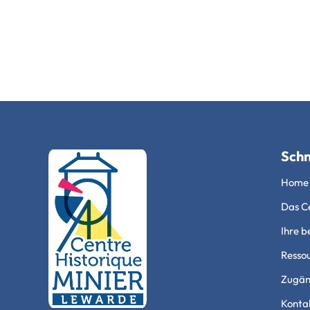
Schn
Home
Das Ce
Ihre b
Resso
Zugäng
Konta