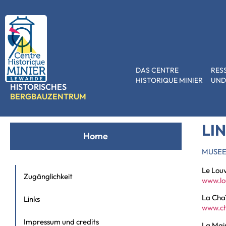
DAS CENTRE
RES
HISTORIQUE MINIER
UND
HISTORISCHES
BERGBAUZENTRUM
Accueil
»
Links
LI
Home
MUSEE
Le Lou
Zugänglichkeit
www.lo
La Chaî
Links
www.
c
Impressum und credits
La Mais