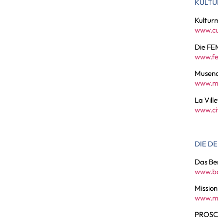
KULTU
Kultur
www.cu
Die FE
www.fe
Museno
www.m
La Ville
www.cit
DIE D
Das Be
www.ba
Mission
www.mi
PROSCI