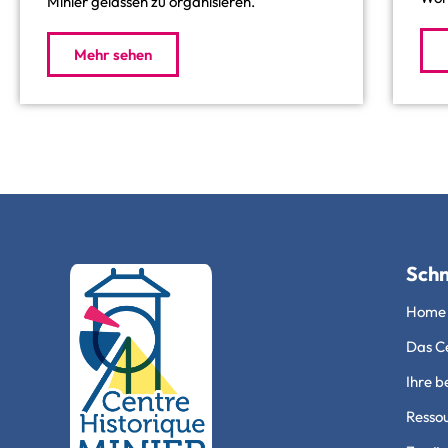
Minier gelassen zu organisieren.
Mehr sehen
Schn
Home
Das Ce
Ihre b
Resso