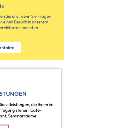
te
en Sie uns, wenn Sie Fragen
r einen Besuch in unserem
ereinbaren möchten
ontakte
ISTUNGEN
Dienstleistungen, die Ihnen im
fügung stehen: Café-
ant, Seminarräume...