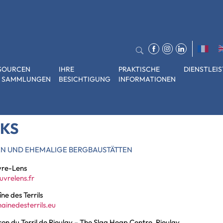
SOURCEN
IHRE
PRAKTISCHE
DIENSTLEI
 SAMMLUNGEN
BESICHTIGUNG
INFORMATIONEN
NKS
N UND EHEMALIGE BERGBAUSTÄTTEN
vre-Lens
uvrelens.fr
ne des Terrils
hainedesterrils.eu
on du Terril de Rieulay – The Slag Heap Centre, Rieulay