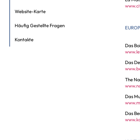
www.cit
Website-Karte
Häufig Gestellte Fragen
EUROP
Kontakte
Das Boi
www.le
Das De
www.b
The Na
www.nc
Das Mus
www.mu
Das Be
www.ko