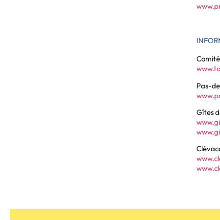
www.pro
INFOR
Comité
www.to
Pas-de
www.pa
Gîtes d
www.gi
www.gi
Clévac
www.cl
www.cl