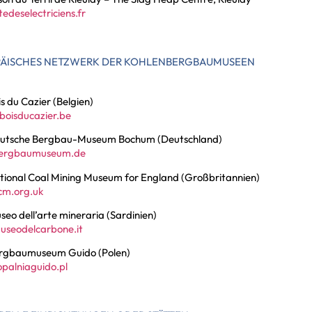
edeselectriciens.fr
ÄISCHES NETZWERK DER KOHLENBERGBAUMUSEEN
s du Cazier (Belgien)
boisducazier.be
utsche Bergbau-Museum Bochum (Deutschland)
ergbaumuseum.de
tional Coal Mining Museum for England (Großbritannien)
m.org.uk
eo dell’arte mineraria (Sardinien)
seodelcarbone.it
rgbaumuseum Guido (Polen)
palniaguido.pl