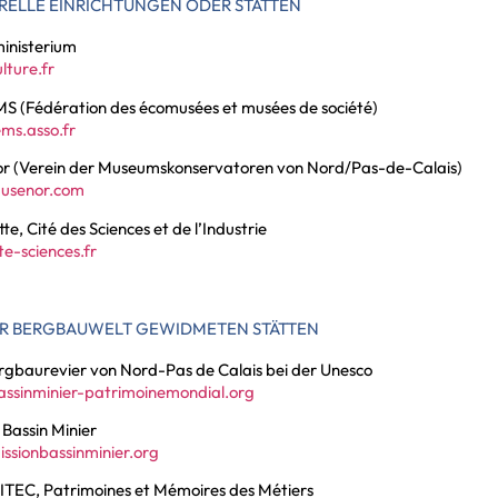
RELLE EINRICHTUNGEN ODER STÄTTEN
ministerium
lture.fr
MS (Fédération des écomusées et musées de société)
ms.asso.fr
r (Verein der Museumskonservatoren von Nord/Pas-de-Calais)
usenor.com
tte, Cité des Sciences et de l’Industrie
e-sciences.fr
ER BERGBAUWELT GEWIDMETEN STÄTTEN
rgbaurevier von Nord-Pas de Calais bei der Unesco
ssinminier-patrimoinemondial.org
 Bassin Minier
ssionbassinminier.org
TEC, Patrimoines et Mémoires des Métiers