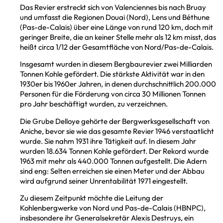
Das Revier erstreckt sich von Valenciennes bis nach Bruay
und umfasst die Regionen Douai (Nord), Lens und Béthune
(Pas-de-Calais) über eine Länge von rund 120 km, doch mit
geringer Breite, die an keiner Stelle mehr als 12 km misst, das
heißt circa 1/12 der Gesamtfläche von Nord/Pas-de-Calais.
Insgesamt wurden in diesem Bergbaurevier zwei Milliarden
Tonnen Kohle gefördert. Die stärkste Aktivität war in den
1930er bis 1960er Jahren, in denen durchschnittlich 200.000
Personen für die Förderung von circa 30 Millionen Tonnen
pro Jahr beschäftigt wurden, zu verzeichnen.
Die Grube Delloye gehörte der Bergwerksgesellschaft von
Aniche, bevor sie wie das gesamte Revier 1946 verstaatlicht
wurde. Sie nahm 1931 ihre Tätigkeit auf. In diesem Jahr
wurden 18.634 Tonnen Kohle gefördert. Der Rekord wurde
1963 mit mehr als 440.000 Tonnen aufgestellt. Die Adern
sind eng: Selten erreichen sie einen Meter und der Abbau
wird aufgrund seiner Unrentabilität 1971 eingestellt.
Zu diesem Zeitpunkt möchte die Leitung der
Kohlenbergwerke von Nord und Pas-de-Calais (HBNPC),
insbesondere ihr Generalsekretär Alexis Destruys, ein