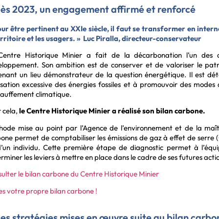
ès 2023, un engagement affirmé et renforcé
ur être pertinent au XXIe siècle, il faut se transformer en inter
erritoire et les usagers. » Luc Piralla, directeur-conservateur
Centre Historique Minier a fait de la décarbonation l’un des
loppement. Son ambition est de conserver et de valoriser le patr
nant un lieu démonstrateur de la question énergétique. Il est dét
ilisation excessive des énergies fossiles et à promouvoir des modes d
auffement climatique.
 cela,
le Centre Historique Minier a réalisé son bilan carbone.
ode mise au point par l’Agence de l’environnement et de la maîtr
one permet de comptabiliser les émissions de gaz à effet de serre (
’un individu. Cette première étape de diagnostic permet à l’équ
rminer les leviers à mettre en place dans le cadre de ses futures act
ulter le bilan carbone du Centre Historique Minier
es votre propre bilan carbone !
es stratégies mises en œuvre suite au bilan carbo