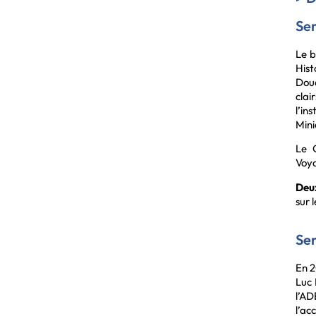
Sen
Le b
Hist
Doua
cla
l’in
Mini
Le C
Voya
D
eu
sur 
Sen
En 2
Luc 
l’AD
l’a