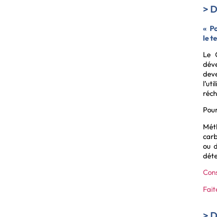
> D
« Po
le t
Le 
déve
deve
l’ut
réch
Pour
Méth
carb
ou d
déte
Cons
Fait
>
D