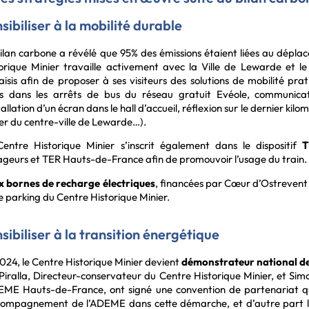
sibiliser à la mobilité durable
ilan carbone a révélé que 95% des émissions étaient liées au déplace
orique Minier travaille activement avec la Ville de Lewarde et l
isis afin de proposer à ses visiteurs des solutions de mobilité prat
irs dans les arrêts de bus du réseau gratuit Evéole, communica
stallation d’un écran dans le hall d’accueil, réflexion sur le dernier ki
er du centre-ville de Lewarde…).
entre Historique Minier s’inscrit également dans le dispositif
T
geurs et TER Hauts-de-France afin de promouvoir l’usage du train.
x bornes de recharge électriques
, financées par Cœur d’Ostrevent
le parking du Centre Historique Minier.
sibiliser à la transition énergétique
024, le Centre Historique Minier devient
démonstrateur national de 
Piralla, Directeur-conservateur du Centre Historique Minier, et Sim
EME Hauts-de-France, ont signé une convention de partenariat qui
ccompagnement de l’ADEME dans cette démarche, et d’autre part 