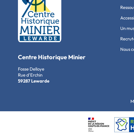
Ressour
Accessi
Un mu
Recru
Nous c
Centre Historique Minier
Fosse Delloye
Rue d’Erchin
59287 Lewarde
M