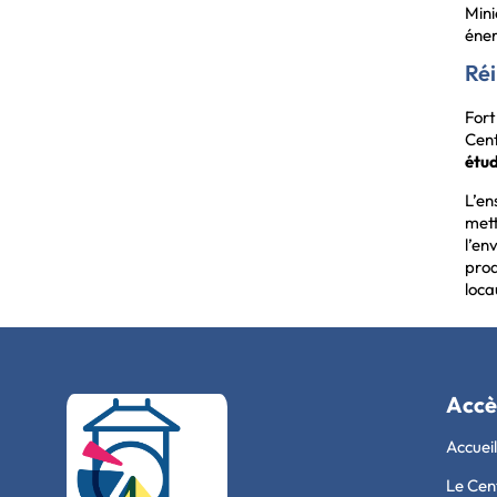
Mini
éner
Réi
Fort
Cent
étud
L’en
met
l’en
prod
loca
Accè
Accueil
Le Cen