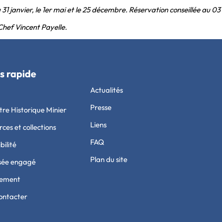
 31 janvier, le 1er mai et le 25 décembre.
Réservation conseillée au 03 
Chef Vincent Payelle.
s rapide
Actualités
Presse
tre Historique Minier
Liens
ces et collections
FAQ
bilité
Plan du site
sée engagé
tement
ontacter