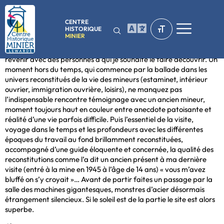
CENTRE
HISTORIQUE
MINIER
J’habite à 4 km du site et c’est un plaisir sans cesse renouvelé d’y
revenir avec des personnes à qui je souhaite le faire découvrir. Un
moment hors du temps, qui commence par la ballade dans les
univers reconstitués de la vie des mineurs (estaminet, intérieur
ouvrier, immigration ouvrière, loisirs), ne manquez pas
l’indispensable rencontre témoignage avec un ancien mineur,
moment toujours haut en couleur entre anecdote patoisante et
réalité d’une vie parfois difficile. Puis l’essentiel de la visite,
voyage dans le temps et les profondeurs avec les différentes
époques du travail au fond brillamment reconstituées,
accompagné d’une guide éloquente et concernée, la qualité des
reconstitutions comme l’a dit un ancien présent à ma dernière
visite (entré à la mine en 1945 à l’âge de 14 ans) « vous m’avez
bluffé on s’y croyait »… Avant de partir faites un passage par la
salle des machines gigantesques, monstres d’acier désormais
étrangement silencieux. Si le soleil est de la partie le site est alors
superbe.