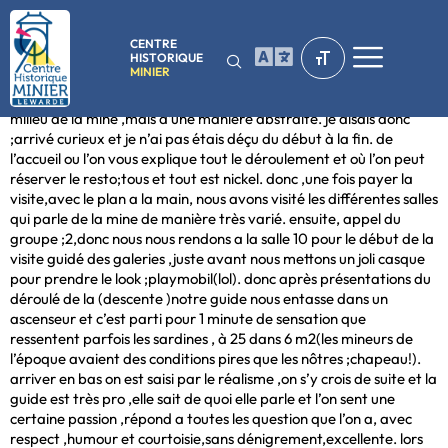
CENTRE
HISTORIQUE
MINIER
alors ,arrivé a 10h30,curieux et impatient;connaissant un peu le
milieu de la mine ,mais d’une manière abstraite. je disais donc
;arrivé curieux et je n’ai pas étais déçu du début à la fin. de
l’accueil ou l’on vous explique tout le déroulement et où l’on peut
réserver le resto;tous et tout est nickel. donc ,une fois payer la
visite,avec le plan a la main, nous avons visité les différentes salles
qui parle de la mine de manière très varié. ensuite, appel du
groupe ;2,donc nous nous rendons a la salle 10 pour le début de la
visite guidé des galeries ,juste avant nous mettons un joli casque
pour prendre le look ;playmobil(lol). donc après présentations du
déroulé de la (descente )notre guide nous entasse dans un
ascenseur et c’est parti pour 1 minute de sensation que
ressentent parfois les sardines , à 25 dans 6 m2(les mineurs de
l’époque avaient des conditions pires que les nôtres ;chapeau!).
arriver en bas on est saisi par le réalisme ,on s’y crois de suite et la
guide est très pro ,elle sait de quoi elle parle et l’on sent une
certaine passion ,répond a toutes les question que l’on a, avec
respect ,humour et courtoisie,sans dénigrement,excellente. lors