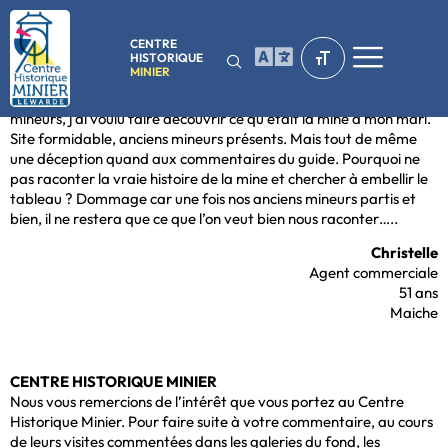
CENTRE
HISTORIQUE
MINIER
le 20/09/2016 Originaire du nord, et étant issue d’une famille de
mineurs, j’ai voulu faire découvrir ce qu’était la mine à mon mari.
Site formidable, anciens mineurs présents. Mais tout de même
une déception quand aux commentaires du guide. Pourquoi ne
pas raconter la vraie histoire de la mine et chercher à embellir le
tableau ? Dommage car une fois nos anciens mineurs partis et
bien, il ne restera que ce que l’on veut bien nous raconter…..
Christelle
Agent commerciale
51 ans
Maiche
CENTRE HISTORIQUE MINIER
Nous vous remercions de l’intérêt que vous portez au Centre
Historique Minier. Pour faire suite à votre commentaire, au cours
de leurs visites commentées dans les galeries du fond, les