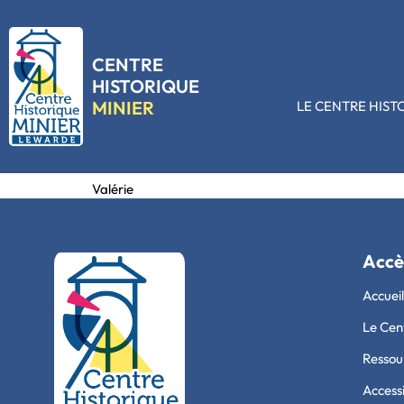
CENTRE
HISTORIQUE
MINIER
LE CENTRE HIST
J’ai accompagnée la classe de ma fille, très interress
guide. Seul petit bémol le lieu pour les faire manger 
Valérie
Accè
Accueil
Le Cen
Ressour
Accessi