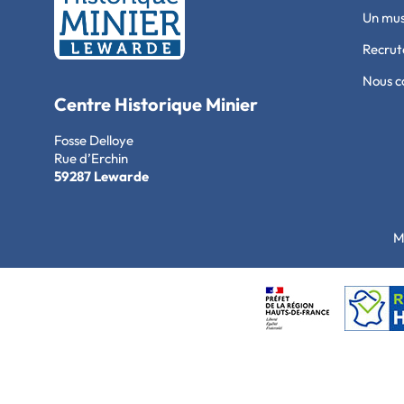
Un mu
Recru
Nous c
Centre Historique Minier
Fosse Delloye
Rue d’Erchin
59287 Lewarde
M