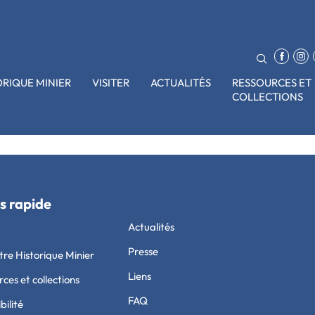
ORIQUE MINIER
VISITER
ACTUALITÉS
RESSOURCES ET
COLLECTIONS
ant pour les enfants curieux de ces connaissances sur la vie de leurs a
surtout par temps de pluie ! A ameliorer.
s rapide
Actualités
Presse
tre Historique Minier
Liens
ces et collections
FAQ
bilité