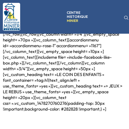
CENTRE
HISTORIQUE
MINIER
[vc_row][vc_column][rev_slider_vc alias= »jeux »][/vc_column]
[/vc_row][vc_row][vc_column width= »1/4″][vc_empty_space
height= »70px »][vc_column_text][accordionmenu
id= »accordionmenu-rose-1″ accordionmenu= »1167″]
[/vc_column_text][vc_empty_space height= »10px »]
[vc_column_text][includeme file= »include-facebook-like-
box.php »][/vc_column_text][/vc_column][vc_column
width= »3/4″][vc_empty_space height= »50px »]
[vc_custom_heading text= »LE COIN DES ENFANTS »
font_container= »tag:h1|text_align:left »
use_theme_fonts= »yes »][vc_custom_heading text= »> JEUX >
LE REBUS » use_theme_fonts= »yes »][vc_empty_space
height= »20px »][vc_column_text
css= ».vc_custom_1478270760276{padding-top: 30px
!important;background-color: #282828 !important;} »]