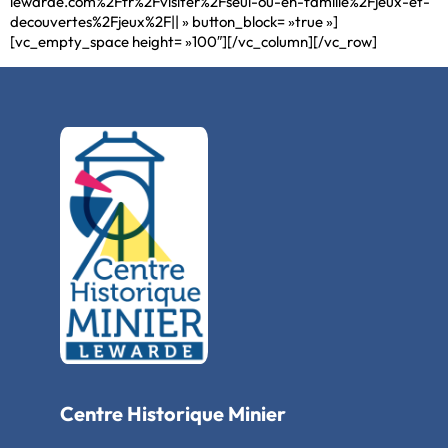
lewarde.com%2Ffr%2Fvisiter%2Fseul-ou-en-famille%2Fjeux-et-
decouvertes%2Fjeux%2F|| » button_block= »true »]
[vc_empty_space height= »100″][/vc_column][/vc_row]
Centre Historique Minier