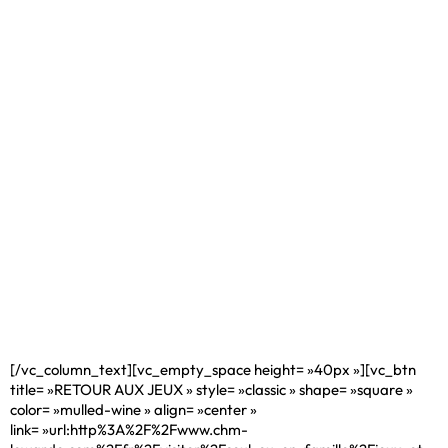
[/vc_column_text][vc_empty_space height= »40px »][vc_btn
title= »RETOUR AUX JEUX » style= »classic » shape= »square »
color= »mulled-wine » align= »center »
link= »url:http%3A%2F%2Fwww.chm-