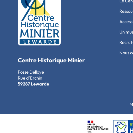
Le Cen
Ressour
Accessi
Un mu
Recru
Nous c
Centre Historique Minier
Fosse Delloye
Rue d’Erchin
59287 Lewarde
M