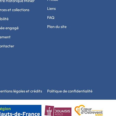
tre Historique Minier
Liens
ces et collections
FAQ
bilité
Plan du site
sée engagé
tement
ontacter
entions légales et crédits
Politique de confidentialité