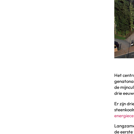
het Centre Historique Minier | © Centre Historique Minier
Het centr
genatonal
de mijncu
drie eeuwe
Er zijn dr
steenkool
energiec
Langzamer
de eerste