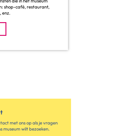
ensten die in het museum
n: shop-café, restaurant,
, enz.
t
act met ons op als je vragen
ns museum wilt bezoeken.