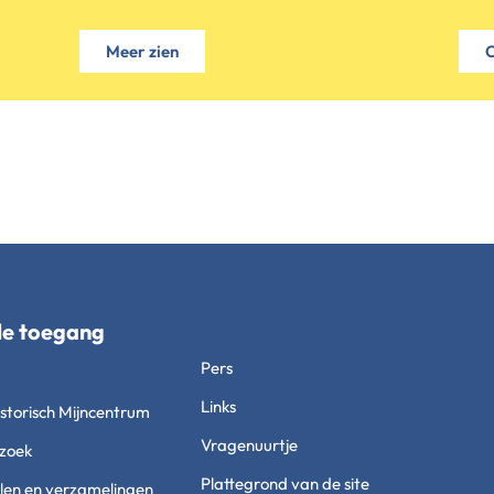
Meer zien
C
le toegang
Pers
Links
storisch Mijncentrum
Vragenuurtje
zoek
Plattegrond van de site
len en verzamelingen