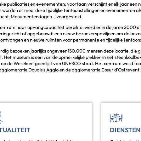
ake publicaties en evenementen: voortaan verschijnt er elk jaar een n
n worden er meerdere tijdelijke tentoonstellingen en evenementen als
cht, Monumentendagen …voorgesteld.
centrum haar opvangcapaciteit bereikte, werd er in de jaren 2000
ringericht of opgebouwd: een nieuw bezoekerspaviljoen om de bezo
 ontvangen en nieuwe ruimten voor permanente en tijdelijke tentoons
dig bezoeken jaarlijks ongeveer 150.000 mensen deze locatie, die gek
 Het museum is een van de opmerkelijke plekken in het steenkoolb
2 op de Werelderfgoedlijst van UNESCO staat. Het centrum wordt o
 agglomeratie Douaisis Agglo en de agglomeratie Cœur d’Ostrevent 
TUALITEIT
DIENSTEN