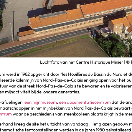
Luchtfoto van het Centre Historique Minier | ©
um werd in 1982 opgericht door “les Houillères du Bassin du Nord et 
iseerde kolenmijn van Nord-Pas-de-Calais en ging open voor het publ
ltuur van de streek Nord-Pas-de-Calais te bewaren en te valorisere
n mijnactiviteit bij de jongere generaties.
ie afdelingen:
een mijnmuseum
,
een documentatiecentrum
dat de arc
maatschappijen in het mijnbekken van Nord Pas-de-Calais bewaart
entrum
waar de geschiedenis van steenkool een plaats krijgt in de 
hand kreeg de site het uitzicht van vandaag. Het glazen gebouw m
 thematische tentoonstellingen werden in de jaren 1980 geïnstalleer