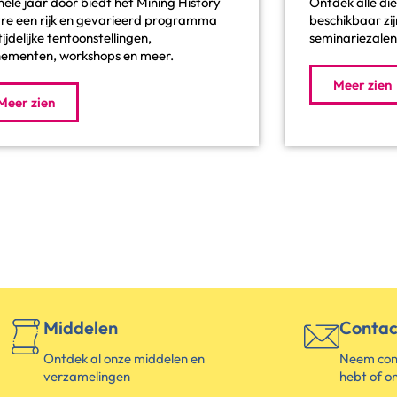
hele jaar door biedt het Mining History
Ontdek alle di
re een rijk en gevarieerd programma
beschikbaar zij
ijdelijke tentoonstellingen,
seminariezalen
ementen, workshops en meer.
Meer zien
Meer zien
Middelen
Contac
Ontdek al onze middelen en
Neem cont
verzamelingen
hebt of o