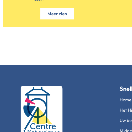
Meer zien
Snel
Home
Het Hi
Uw be
Midde