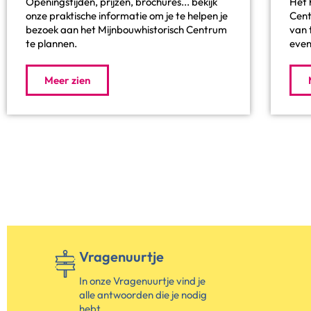
Openingstijden, prijzen, brochures... bekijk
Het 
onze praktische informatie om je te helpen je
Cent
bezoek aan het Mijnbouwhistorisch Centrum
van t
te plannen.
even
Meer zien
Vragenuurtje
In onze Vragenuurtje vind je
alle antwoorden die je nodig
hebt.