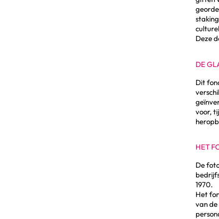
georden
staking
culture
Deze do
DE GL
Dit fo
verschi
geïnven
voor, t
heropb
HET F
De foto
bedrijf
1970.
Het fon
van de 
persona