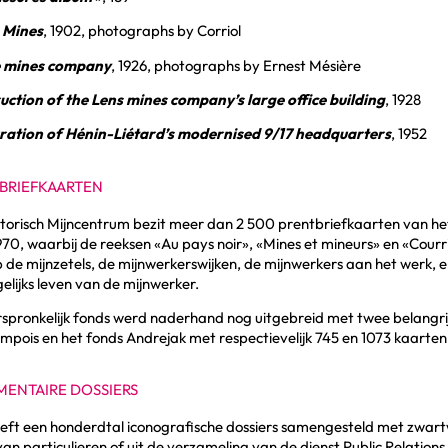
 Mines
, 1902, photographs by Corriol
 mines company
, 1926, photographs by Ernest Mésière
uction of the Lens mines company’s large office building
, 1928
ration of Hénin-Liétard’s modernised 9/17 headquarters
, 1952
BRIEFKAARTEN
torisch Mijncentrum bezit meer dan 2 500 prentbriefkaarten van he
970, waarbij de reeksen «Au pays noir», «Mines et mineurs» en «Courr
p de mijnzetels, de mijnwerkerswijken, de mijnwerkers aan het werk,
elijks leven van de mijnwerker.
spronkelijk fonds werd naderhand nog uitgebreid met twee belangrij
pois en het fonds Andrejak met respectievelijk 745 en 1073 kaarten
ENTAIRE DOSSIERS
ft een honderdtal iconografische dossiers samengesteld met zwartwi
van particulieren of uit de verzameling van de dienst Public Relations