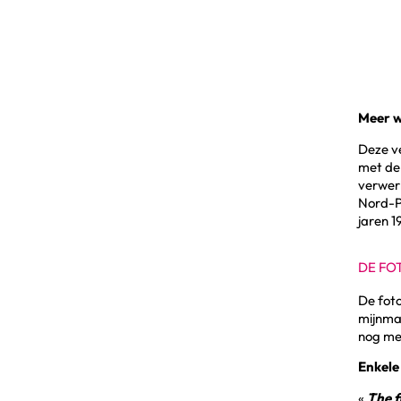
ining towns of Pit 12 and 14 in Lens 1976 | © Mining History Centre
Meer w
Deze ve
met de 
verwerk
Nord-Pa
jaren 1
DE FO
De fot
mijnmaa
nog mee
Enkele
«
The f