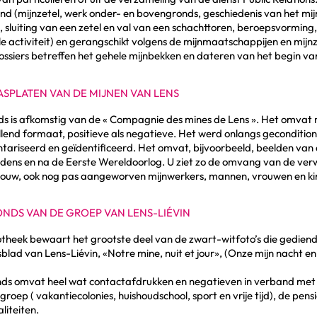
d (mijnzetel, werk onder- en bovengronds, geschiedenis van het mij
, sluiting van een zetel en val van een schachttoren, beroepsvorming,
le activiteit) en gerangschikt volgens de mijnmaatschappijen en mijnz
ssiers betreffen het gehele mijnbekken en dateren van het begin va
ASPLATEN VAN DE MIJNEN VAN LENS
nds is afkomstig van de « Compagnie des mines de Lens ». Het omva
llend formaat, positieve als negatieve. Het werd onlangs geconditio
tariseerd en geïdentificeerd. Het omvat, bijvoorbeeld, beelden van d
ijdens en na de Eerste Wereldoorlog. U ziet zo de omvang van de ver
ouw, ook nog pas aangeworven mijnwerkers, mannen, vrouwen en ki
ONDS VAN DE GROEP VAN LENS-LIÉVIN
theek bewaart het grootste deel van de zwart-witfoto’s die gediend 
sblad van Lens-Liévin, «Notre mine, nuit et jour», (Onze mijn nacht e
ds omvat heel wat contactafdrukken en negatieven in verband met de 
groep ( vakantiecolonies, huishoudschool, sport en vrije tijd), de pen
liteiten.