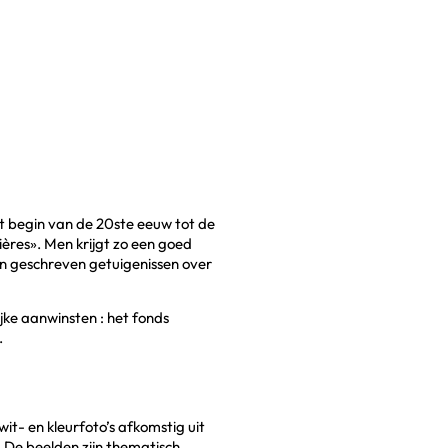
t begin van de 20ste eeuw tot de
ières». Men krijgt zo een goed
 en geschreven getuigenissen over
ke aanwinsten : het fonds
.
t- en kleurfoto’s afkomstig uit
. De beelden zijn thematisch