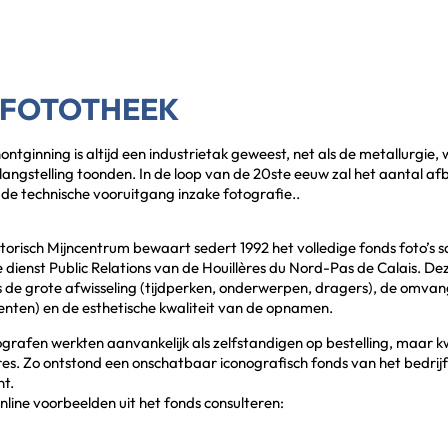
 FOTOTHEEK
ontginning is altijd een industrietak geweest, net als de metallurgie
langstelling toonden. In de loop van de 20ste eeuw zal het aantal a
 de technische vooruitgang inzake fotografie..
torisch Mijncentrum bewaart sedert 1992 het volledige fonds foto’
 dienst Public Relations van de Houillères du Nord-Pas de Calais. Dez
 de grote afwisseling (tijdperken, onderwerpen, dragers), de omv
nten) en de esthetische kwaliteit van de opnamen.
grafen werkten aanvankelijk als zelfstandigen op bestelling, maar 
res. Zo ontstond een onschatbaar iconografisch fonds van het bedri
t.
nline voorbeelden uit het fonds consulteren: