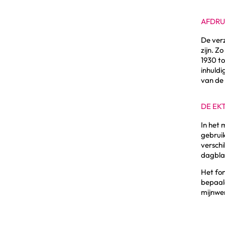
AFDRU
De ver
zijn. Z
1930 to
inhuldi
van de
DE EK
In het 
gebruik
verschi
dagblad
Het fon
bepaald
mijnwer