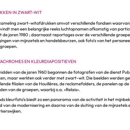
KKEN IN ZWART-WIT
zameling zwart-witafdrukken omvat verschillende fondsen waarvan e
o vindt men een belangrijke reeks luchtopnamen afkomstig van partic
t de jaren 1980 ; daarnaast reportages over de verschillende groep
gingen van mijnzetels en handelsbeurzen, ook foto’s van het personeel
 groepen.
TACHROMES EN KLEURDIAPOSITIEVEN
midden van de jaren 1960 begonnen de fotografen van de dienst Public
en, maar werkten ook verder met zwart-wit. Die beelden werden geb
llende filialen van de Houillères, de reclamefolders, de panelen op d
en van de groepen, waarbij o.a. «Relais».
ds kleurfoto’s biedt zo een panorama van de activiteit in het mijnbek
 van de modernisering en daarna van de sluiting van de mijnzetels 
kerswijken.