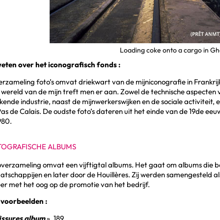
Loading coke onto a cargo in Gh
eten over het iconografisch fonds :
rzameling foto’s omvat driekwart van de mijniconografie in Frankrij
wereld van de mijn treft men er aan. Zowel de technische aspecten 
ende industrie, naast de mijnwerkerswijken en de sociale activiteit, 
s de Calais. De oudste foto’s dateren uit het einde van de 19de eeu
980.
TOGRAFISCHE ALBUMS
overzameling omvat een vijftigtal albums. Het gaat om albums die 
tschappijen en later door de Houillères. Zij werden samengesteld 
r met het oog op de promotie van het bedrijf.
 voorbeelden :
issures album
», 189