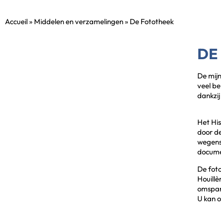
Accueil
»
Middelen en verzamelingen
»
De Fototheek
DE
De mijn
veel be
dankzij
Het His
door de
wegens
docume
De foto
Houillè
omspan
U kan o