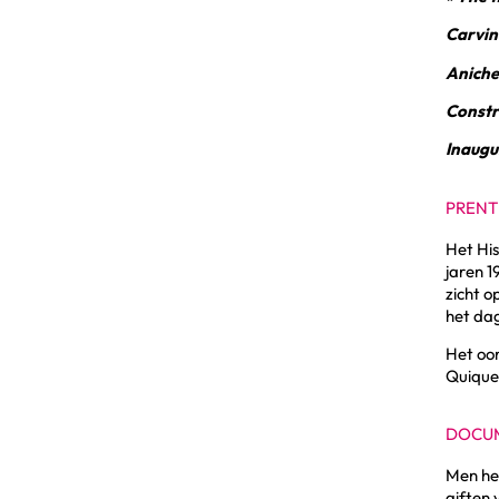
Carvin
Aniche
Constr
Inaugu
PRENT
Het His
jaren 1
zicht o
het dag
Het oor
Quiquem
DOCUM
Men hee
giften 