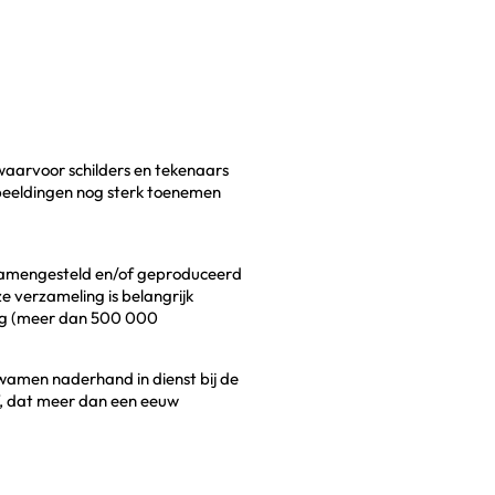
, waarvoor schilders en tekenaars
fbeeldingen nog sterk toenemen
s samengesteld en/of geproduceerd
e verzameling is belangrijk
ang (meer dan 500 000
kwamen naderhand in dienst bij de
jf, dat meer dan een eeuw