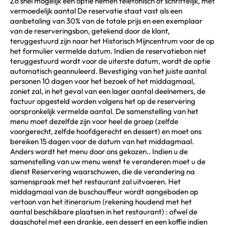
Zo snel mogelijk een optie nemen telefonisch of schriftelijk, met
vermoedelijk aantal De reservatie staat vast als een
aanbetaling van 30% van de totale prijs en een exemplaar
van de reserveringsbon, getekend door de klant,
teruggestuurd zijn naar het Historisch Mijncentrum voor de op
het formulier vermelde datum. Indien de reservatiebon niet
teruggestuurd wordt voor de uiterste datum, wordt de optie
automatisch geannuleerd. Bevestiging van het juiste aantal
personen 10 dagen voor het bezoek of het middagmaal,
zoniet zal, in het geval van een lager aantal deelnemers, de
factuur opgesteld worden volgens het op de reservering
oorspronkelijk vermelde aantal. De samenstelling van het
menu moet dezelfde zijn voor heel de groep (zelfde
voorgerecht, zelfde hoofdgerecht en dessert) en moet ons
bereiken 15 dagen voor de datum van het middagmaal.
Anders wordt het menu door ons gekozen.. Indien u de
samenstelling van uw menu wenst te veranderen moet u de
dienst Reservering waarschuwen, die de verandering na
samenspraak met het restaurant zal uitvoeren. Het
middagmaal van de buschauffeur wordt aangeboden op
vertoon van het itinerarium (rekening houdend met het
aantal beschikbare plaatsen in het restaurant) : ofwel de
dagschotel met een drankje, een dessert en een koffie indien