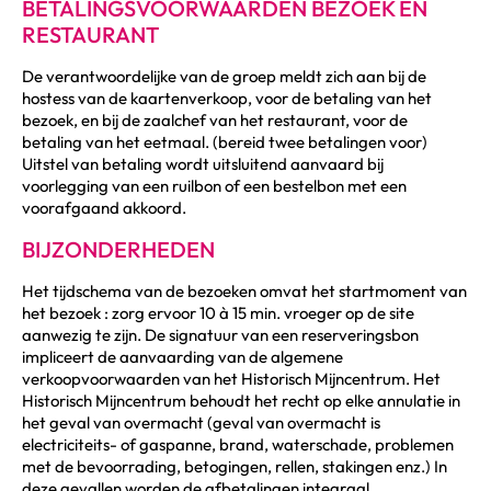
BETALINGSVOORWAARDEN BEZOEK EN
RESTAURANT
De verantwoordelijke van de groep meldt zich aan bij de
hostess van de kaartenverkoop, voor de betaling van het
bezoek, en bij de zaalchef van het restaurant, voor de
betaling van het eetmaal. (bereid twee betalingen voor)
Uitstel van betaling wordt uitsluitend aanvaard bij
voorlegging van een ruilbon of een bestelbon met een
voorafgaand akkoord.
BIJZONDERHEDEN
Het tijdschema van de bezoeken omvat het startmoment van
het bezoek : zorg ervoor 10 à 15 min. vroeger op de site
aanwezig te zijn. De signatuur van een reserveringsbon
impliceert de aanvaarding van de algemene
verkoopvoorwaarden van het Historisch Mijncentrum. Het
Historisch Mijncentrum behoudt het recht op elke annulatie in
het geval van overmacht (geval van overmacht is
electriciteits- of gaspanne, brand, waterschade, problemen
met de bevoorrading, betogingen, rellen, stakingen enz.) In
deze gevallen worden de afbetalingen integraal