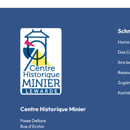
Schn
Home
Das Ce
Ihre b
Resso
Zugäng
Konta
Centre Historique Minier
Fosse Delloye
Rue d’Erchin