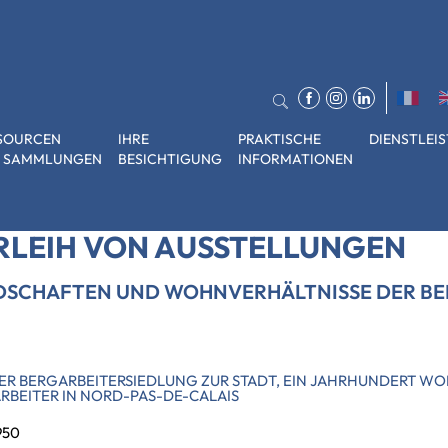
SOURCEN
IHRE
PRAKTISCHE
DIENSTLEI
 SAMMLUNGEN
BESICHTIGUNG
INFORMATIONEN
»
Landschaften und wohnverhältnisse der bergarbeiter
RLEIH VON AUSSTELLUNGEN
DSCHAFTEN UND WOHNVERHÄLTNISSE DER BE
ER BERGARBEITERSIEDLUNG ZUR STADT, EIN JAHRHUNDERT W
RBEITER IN NORD-PAS-DE-CALAIS
950