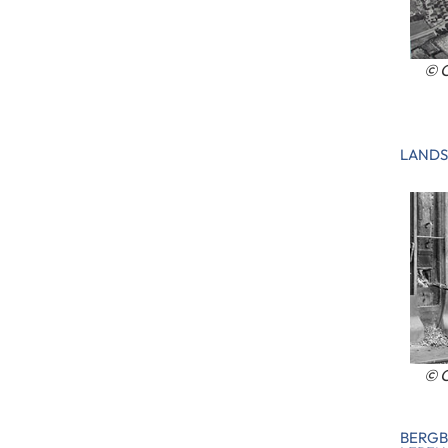
© C
LANDS
© C
BERGB