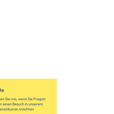
te
en Sie uns, wenn Sie Fragen
r einen Besuch in unserem
ereinbaren möchten