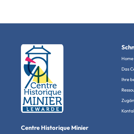
Schn
Home
Das Ce
Ihre b
Resso
Zugäng
Konta
Centre Historique Minier