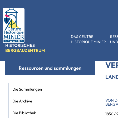
DAS CENTRE
RES
HISTORIQUE MINIER
UND
HISTORISCHES
Accueil
»
Ressourcen und Sammlungen
»
Verleih von Ausstellungen
BERGBAUZENTRUM
VE
Ressourcen und sammlungen
LAN
Die Sammlungen
VON D
Die Archive
BERGA
Die Bibliothek
1850-1